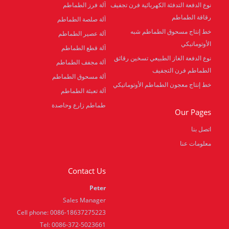
نوع الدفعة التدفئة الكهربائية فرن تجفيف
آلة فرز الطماطم
رقاقة الطماطم
آلة صلصة الطماطم
خط إنتاج مسحوق الطماطم شبه
آلة عصير الطماطم
الأوتوماتيكي
آلة قطع الطماطم
نوع الدفعة الغاز الطبيعي تسخين رقائق
آلة مجفف الطماطم
الطماطم فرن التجفيف
آلة مسحوق الطماطم
خط إنتاج معجون الطماطم الأوتوماتيكي
آلة تعبئة الطماطم
طماطم زارع وحاصدة
Our Pages
اتصل بنا
معلومات عنا
Contact Us
Peter
Sales Manager
Cell phone: 0086-18637275223
Tel: 0086-372-5023661