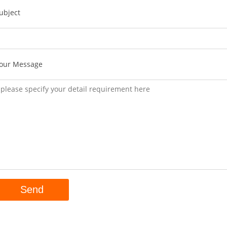
ubject
our Message