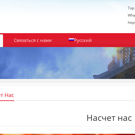
Top
Wha
htt
Связаться с нами
Русский
т Нас
Насчет нас