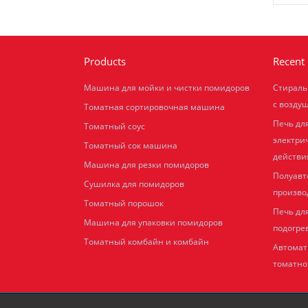
Products
Recent 
Машина для мойки и чистки помидоров
Стираль
с возду
Томатная сортировочная машина
Печь дл
Томатный соус
электри
Томатный сок машина
действи
Машина для резки помидоров
Полуавт
Сушилка для помидоров
произво
Томатный порошок
Печь дл
Машина для упаковки помидоров
подогре
Томатный комбайн и комбайн
Автомат
томатно