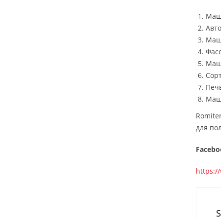
Маш
Авто
Маш
Фас
Маш
Сор
Печ
Маш
Romite
для по
Facebo
https:
S