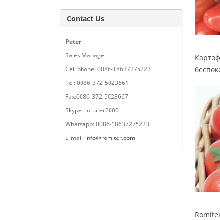
Contact Us
Peter
Sales Manager
Картоф
Cell phone: 0086-18637275223
беспок
Tel: 0086-372-5023661
Fax:0086-372-5023667
Skype: romiter2000
Whatsapp: 0086-18637275223
E-mail:
info@romiter.com
Romite