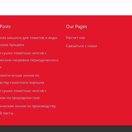
Posts
Our Pages
ная машина для томатов и воды
Насчет нас
шным пузырем
Связаться с нами
я сушки томатных чипсов с
ческим нагревом периодического
я
оматическая линия по
дству томатного порошка
я сушки томатных чипсов с
вом на природном газе
ическая линия по производству
й пасты