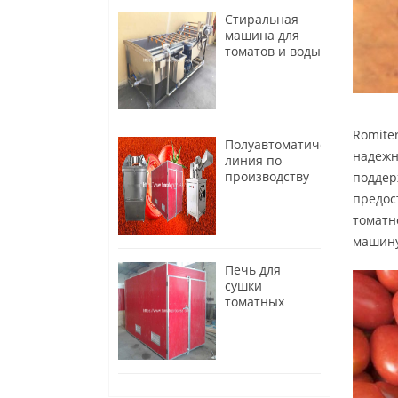
Стиральная
машина для
томатов и воды
с воздушным
пузырем
Romite
Полуавтоматическая
надежн
линия по
производству
поддер
томатного
предос
порошка
томатн
машину
Печь для
сушки
томатных
чипсов с
подогревом на
природном
газе