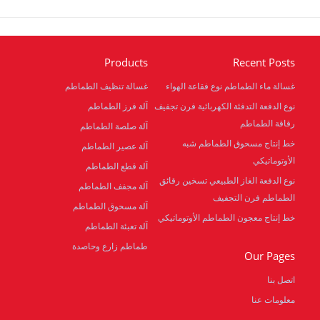
Products
Recent Posts
غسالة ماء الطماطم نوع فقاعة الهواء
غسالة تنظيف الطماطم
نوع الدفعة التدفئة الكهربائية فرن تجفيف
آلة فرز الطماطم
رقاقة الطماطم
آلة صلصة الطماطم
خط إنتاج مسحوق الطماطم شبه
آلة عصير الطماطم
الأوتوماتيكي
آلة قطع الطماطم
نوع الدفعة الغاز الطبيعي تسخين رقائق
آلة مجفف الطماطم
الطماطم فرن التجفيف
آلة مسحوق الطماطم
خط إنتاج معجون الطماطم الأوتوماتيكي
آلة تعبئة الطماطم
طماطم زارع وحاصدة
Our Pages
اتصل بنا
معلومات عنا