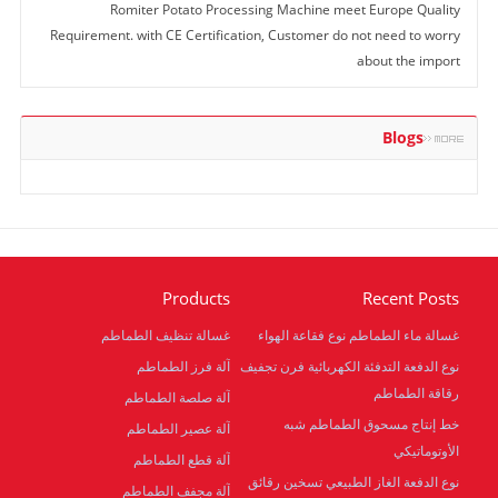
Romiter Potato Processing Machine meet Europe Quality
Requirement. with CE Certification, Customer do not need to worry
about the import
Blogs
Products
Recent Posts
غسالة ماء الطماطم نوع فقاعة الهواء
غسالة تنظيف الطماطم
نوع الدفعة التدفئة الكهربائية فرن تجفيف
آلة فرز الطماطم
رقاقة الطماطم
آلة صلصة الطماطم
خط إنتاج مسحوق الطماطم شبه
آلة عصير الطماطم
الأوتوماتيكي
آلة قطع الطماطم
نوع الدفعة الغاز الطبيعي تسخين رقائق
آلة مجفف الطماطم